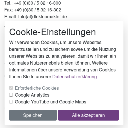
Tel.: +49 (0)30 / 5 32 16-300
Fax: +49 (0)30 / 5 32 16-302
Email: info(at)diekinomakler.de
Cookie-Einstellungen
Werben in Städten
Berlin
Hamburg
Wir verwenden Cookies, um unsere Websites
München
bereitzustellen und zu sichern sowie um die Nutzung
Köln
unserer Websites zu analysieren, damit wir Ihnen ein
Ahaus
optimales Nutzererlebnis bieten können. Weitere
Hof
Informationen über unsere Verwendung von Cookies
Oberviechtach
finden Sie in unserer
Datenschutzerklärung
.
Über uns
Erforderliche Cookies
Impressum
Google Analytics
Datenschutz
Google YouTube und Google Maps
Cookie-Einstellungen
Speichen
Alle akzeptieren