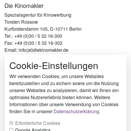
Die Kinomakler
Spezialagentur für Kinowerbung
Torsten Rossow
Kurfürstendamm 105, D-10711 Berlin
Tel.: +49 (0)30 / 5 32 16-300
Fax: +49 (0)30 / 5 32 16-302
Email: info(at)diekinomakler.de
Werben in Städten
Cookie-Einstellungen
Berlin
Hamburg
Wir verwenden Cookies, um unsere Websites
München
bereitzustellen und zu sichern sowie um die Nutzung
Köln
unserer Websites zu analysieren, damit wir Ihnen ein
Lippstadt
optimales Nutzererlebnis bieten können. Weitere
Marburg
Informationen über unsere Verwendung von Cookies
Aurich
finden Sie in unserer
Datenschutzerklärung
.
Über uns
Erforderliche Cookies
Impressum
Google Analytics