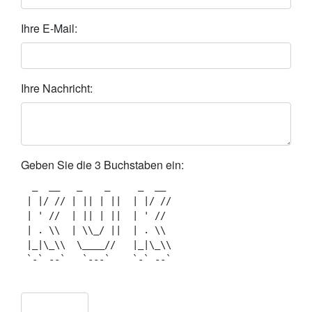
Ihre E-Mail:
Ihre Nachricht:
Geben Sie die 3 Buchstaben ein:
  _  __   _    _     _  __  

 | |/ // | || | ||  | |/ // 

 | ' //  | || | ||  | ' //  

 | . \\  | \\_/ ||  | . \\  

 |_|\_\\  \____//   |_|\_\\ 

 `-` --`   `---`    `-` --` 
