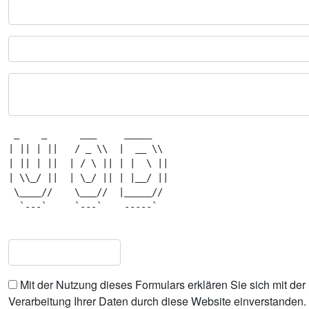
 _    _      ___     _____    

| || | ||   / _ \\  |  __ \\  

| || | ||  | / \ || | |  \ || 

| \\_/ ||  | \_/ || | |__/ || 

 \____//    \___//  |_____//  

  `---`     `---`    -----`   

Mit der Nutzung dieses Formulars erklären Sie sich mit de
Verarbeitung Ihrer Daten durch diese Website einverstanden