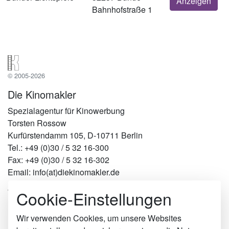
Anzeigen
Bahnhofstraße 1
© 2005-2026
Die Kinomakler
Spezialagentur für Kinowerbung
Torsten Rossow
Kurfürstendamm 105, D-10711 Berlin
Tel.: +49 (0)30 / 5 32 16-300
Fax: +49 (0)30 / 5 32 16-302
Email: info(at)diekinomakler.de
Cookie-Einstellungen
Werben in Städten
Berlin
Hamburg
Wir verwenden Cookies, um unsere Websites