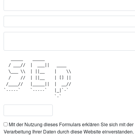
   _____    _____             

  / ___//  |  ___||   ____    

  \___ \\  | ||__    |    \\  

  /    //  | ||__    | [] ||  

 /____//   |_____||  |  __//  

`-----`    `-----`   |_|`-`   

Mit der Nutzung dieses Formulars erklären Sie sich mit de
Verarbeitung Ihrer Daten durch diese Website einverstanden