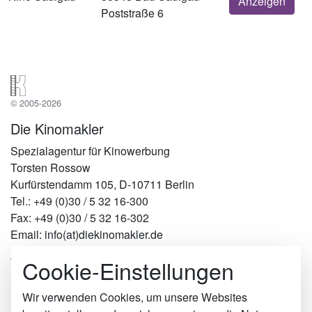
Anzeigen
Poststraße 6
© 2005-2026
Die Kinomakler
Spezialagentur für Kinowerbung
Torsten Rossow
Kurfürstendamm 105, D-10711 Berlin
Tel.: +49 (0)30 / 5 32 16-300
Fax: +49 (0)30 / 5 32 16-302
Email: info(at)diekinomakler.de
Cookie-Einstellungen
Werben in Städten
Berlin
Hamburg
Wir verwenden Cookies, um unsere Websites