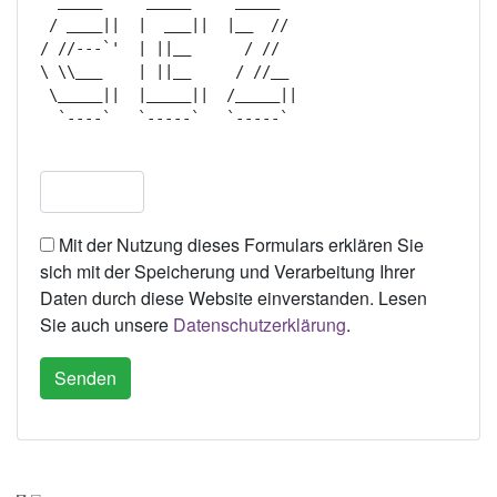
  _____     _____     _____   

 / ____||  |  ___||  |__  //  

/ //---`'  | ||__      / //   

\ \\___    | ||__     / //__  

 \_____||  |_____||  /_____|| 

  `----`   `-----`   `-----`  

Mit der Nutzung dieses Formulars erklären Sie
sich mit der Speicherung und Verarbeitung Ihrer
Daten durch diese Website einverstanden. Lesen
Sie auch unsere
Datenschutzerklärung
.