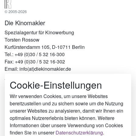
© 2005-2026
Die Kinomakler
Spezialagentur für Kinowerbung
Torsten Rossow
Kurfürstendamm 105, D-10711 Berlin
Tel.: +49 (0)30 / 5 32 16-300
Fax: +49 (0)30 / 5 32 16-302
Email: info(at)diekinomakler.de
Cookie-Einstellungen
Werben in Städten
Berlin
Hamburg
Wir verwenden Cookies, um unsere Websites
München
bereitzustellen und zu sichern sowie um die Nutzung
Köln
unserer Websites zu analysieren, damit wir Ihnen ein
Haren (Ems)
optimales Nutzererlebnis bieten können. Weitere
Reutlingen
Informationen über unsere Verwendung von Cookies
Landshut
finden Sie in unserer
Datenschutzerklärung
.