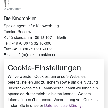
© 2005-2026
Die Kinomakler
Spezialagentur für Kinowerbung
Torsten Rossow
Kurfürstendamm 105, D-10711 Berlin
Tel.: +49 (0)30 / 5 32 16-300
Fax: +49 (0)30 / 5 32 16-302
Email: info(at)diekinomakler.de
Cookie-Einstellungen
Werben in Städten
Berlin
Hamburg
Wir verwenden Cookies, um unsere Websites
München
bereitzustellen und zu sichern sowie um die Nutzung
Köln
unserer Websites zu analysieren, damit wir Ihnen ein
Schwalmstadt
optimales Nutzererlebnis bieten können. Weitere
Bad Reichenhall
Informationen über unsere Verwendung von Cookies
Delmenhorst
finden Sie in unserer
Datenschutzerklärung
.