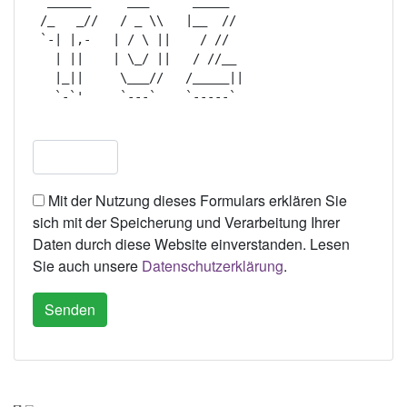
  ______     ___      _____   

 /_   _//   / _ \\   |__  //  

 `-| |,-   | / \ ||    / //   

   | ||    | \_/ ||   / //__  

   |_||     \___//   /_____|| 

   `-`'     `---`    `-----`  

Mit der Nutzung dieses Formulars erklären Sie
sich mit der Speicherung und Verarbeitung Ihrer
Daten durch diese Website einverstanden. Lesen
Sie auch unsere
Datenschutzerklärung
.