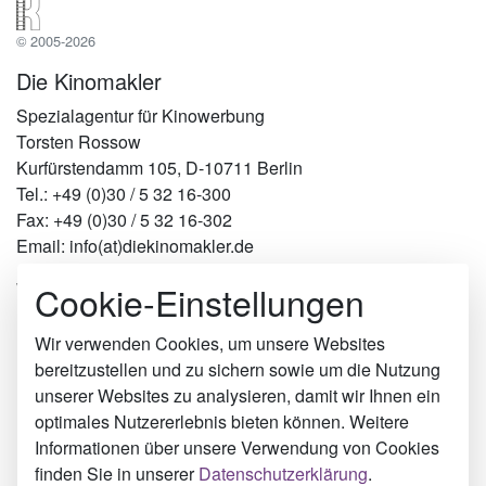
© 2005-2026
Die Kinomakler
Spezialagentur für Kinowerbung
Torsten Rossow
Kurfürstendamm 105, D-10711 Berlin
Tel.: +49 (0)30 / 5 32 16-300
Fax: +49 (0)30 / 5 32 16-302
Email: info(at)diekinomakler.de
Cookie-Einstellungen
Werben in Städten
Berlin
Hamburg
Wir verwenden Cookies, um unsere Websites
München
bereitzustellen und zu sichern sowie um die Nutzung
Köln
unserer Websites zu analysieren, damit wir Ihnen ein
Eisenach
optimales Nutzererlebnis bieten können. Weitere
Bruchsal
Informationen über unsere Verwendung von Cookies
Ratingen
finden Sie in unserer
Datenschutzerklärung
.