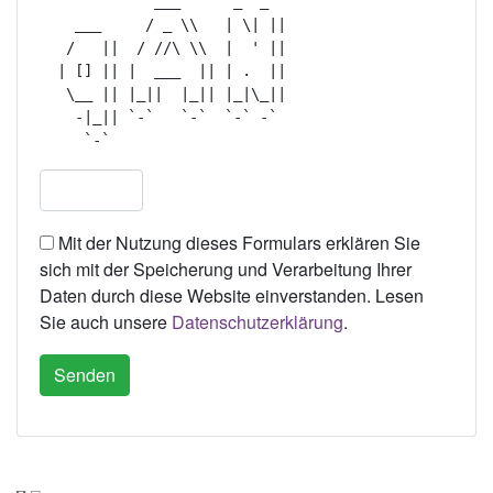
             ___      _  _   

    ___     / _ \\   | \| || 

   /   ||  / //\ \\  |  ' || 

  | [] || |  ___  || | .  || 

   \__ || |_||  |_|| |_|\_|| 

    -|_|| `-`   `-`  `-` -`  

Mit der Nutzung dieses Formulars erklären Sie
sich mit der Speicherung und Verarbeitung Ihrer
Daten durch diese Website einverstanden. Lesen
Sie auch unsere
Datenschutzerklärung
.