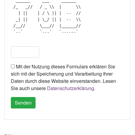
  ______     ___     ______   

 /_   _//   / _ \\  |      \\ 

   | ||    | / \ || |  --  // 

  _| ||    | \_/ || |  --  \\ 

 /__//      \___//  |______// 

 `--`       `---`   `------`  

Mit der Nutzung dieses Formulars erklären Sie
sich mit der Speicherung und Verarbeitung Ihrer
Daten durch diese Website einverstanden. Lesen
Sie auch unsere
Datenschutzerklärung
.