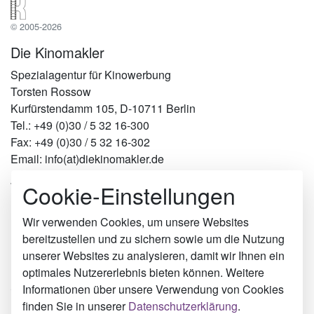
© 2005-2026
Die Kinomakler
Spezialagentur für Kinowerbung
Torsten Rossow
Kurfürstendamm 105, D-10711 Berlin
Tel.: +49 (0)30 / 5 32 16-300
Fax: +49 (0)30 / 5 32 16-302
Email: info(at)diekinomakler.de
Cookie-Einstellungen
Werben in Städten
Berlin
Hamburg
Wir verwenden Cookies, um unsere Websites
München
bereitzustellen und zu sichern sowie um die Nutzung
Köln
unserer Websites zu analysieren, damit wir Ihnen ein
Frechen
optimales Nutzererlebnis bieten können. Weitere
Selb
Informationen über unsere Verwendung von Cookies
Heidelberg
finden Sie in unserer
Datenschutzerklärung
.