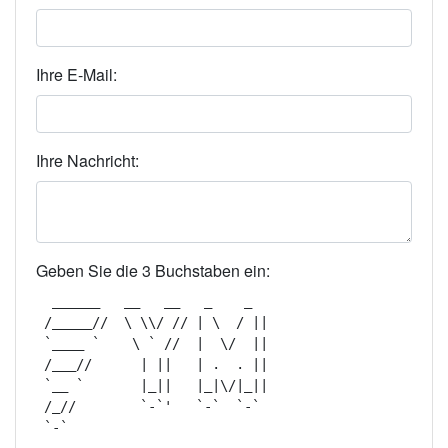
Ihre E-Mail:
Ihre Nachricht:
Geben Sie die 3 Buchstaben ein:
  ______   __   __   _    _   

 /_____//  \ \\/ // | \  / || 

 `____ `    \ ` //  |  \/  || 

 /___//      | ||   | .  . || 

 `__ `       |_||   |_|\/|_|| 

 /_//        `-`'   `-`  `-`  
