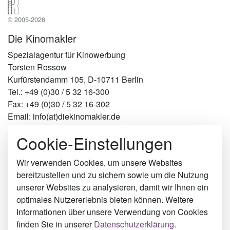
© 2005-2026
Die Kinomakler
Spezialagentur für Kinowerbung
Torsten Rossow
Kurfürstendamm 105, D-10711 Berlin
Tel.: +49 (0)30 / 5 32 16-300
Fax: +49 (0)30 / 5 32 16-302
Email: info(at)diekinomakler.de
Cookie-Einstellungen
Werben in Städten
Berlin
Hamburg
Wir verwenden Cookies, um unsere Websites
München
bereitzustellen und zu sichern sowie um die Nutzung
Köln
unserer Websites zu analysieren, damit wir Ihnen ein
Fritzlar
optimales Nutzererlebnis bieten können. Weitere
Uetersen
Informationen über unsere Verwendung von Cookies
Rastatt
finden Sie in unserer
Datenschutzerklärung
.