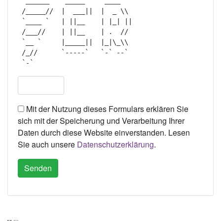
  ______    _____     ____    

 /_____//  |  ___||  |  _ \\  

 `____ `   | ||__    | |_| || 

 /___//    | ||__    | .  //  

 `__ `     |_____||  |_|\_\\  

 /_//      `-----`   `-` --`  

Mit der Nutzung dieses Formulars erklären Sie
sich mit der Speicherung und Verarbeitung Ihrer
Daten durch diese Website einverstanden. Lesen
Sie auch unsere
Datenschutzerklärung
.