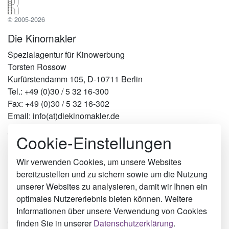
© 2005-2026
Die Kinomakler
Spezialagentur für Kinowerbung
Torsten Rossow
Kurfürstendamm 105, D-10711 Berlin
Tel.: +49 (0)30 / 5 32 16-300
Fax: +49 (0)30 / 5 32 16-302
Email: info(at)diekinomakler.de
Cookie-Einstellungen
Werben in Städten
Berlin
Hamburg
Wir verwenden Cookies, um unsere Websites
München
bereitzustellen und zu sichern sowie um die Nutzung
Köln
unserer Websites zu analysieren, damit wir Ihnen ein
Limburg an der Lahn
optimales Nutzererlebnis bieten können. Weitere
Rostock
Informationen über unsere Verwendung von Cookies
Oberammergau
finden Sie in unserer
Datenschutzerklärung
.