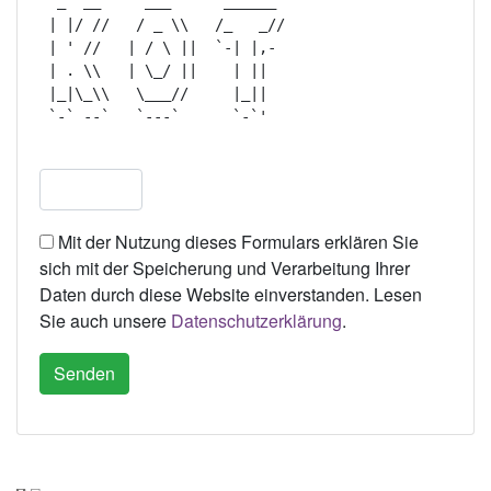
  _  __     ___      ______  

 | |/ //   / _ \\   /_   _// 

 | ' //   | / \ ||  `-| |,-  

 | . \\   | \_/ ||    | ||   

 |_|\_\\   \___//     |_||   

 `-` --`   `---`      `-`'   

Mit der Nutzung dieses Formulars erklären Sie
sich mit der Speicherung und Verarbeitung Ihrer
Daten durch diese Website einverstanden. Lesen
Sie auch unsere
Datenschutzerklärung
.