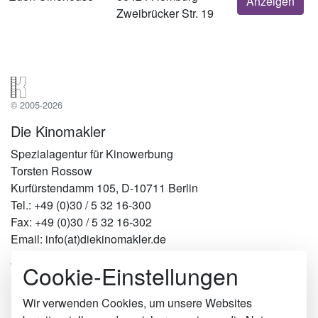
Anzeigen
Zweibrücker Str. 19
© 2005-2026
Die Kinomakler
Spezialagentur für Kinowerbung
Torsten Rossow
Kurfürstendamm 105, D-10711 Berlin
Tel.: +49 (0)30 / 5 32 16-300
Fax: +49 (0)30 / 5 32 16-302
Email: info(at)diekinomakler.de
Cookie-Einstellungen
Werben in Städten
Berlin
Hamburg
Wir verwenden Cookies, um unsere Websites