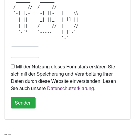
  ______    ______            

 /_   _//  /_   _//   ____    

 `-| |,-    -| ||-   |    \\  

   | ||     _| ||_   | [] ||  

   |_||    /_____//  |  __//  

   `-`'    `-----`   |_|`-`   

Mit der Nutzung dieses Formulars erklären Sie
sich mit der Speicherung und Verarbeitung Ihrer
Daten durch diese Website einverstanden. Lesen
Sie auch unsere
Datenschutzerklärung
.