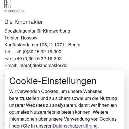
© 2005-2026
Die Kinomakler
Spezialagentur für Kinowerbung
Torsten Rossow
Kurfürstendamm 105, D-10711 Berlin
Tel.: +49 (0)30 / 5 32 16-300
Fax: +49 (0)30 / 5 32 16-302
Email: info(at)diekinomakler.de
Cookie-Einstellungen
Werben in Städten
Berlin
Hamburg
Wir verwenden Cookies, um unsere Websites
München
bereitzustellen und zu sichern sowie um die Nutzung
Köln
unserer Websites zu analysieren, damit wir Ihnen ein
Twistringen
optimales Nutzererlebnis bieten können. Weitere
Herne
Informationen über unsere Verwendung von Cookies
Weilburg
finden Sie in unserer
Datenschutzerklärung
.