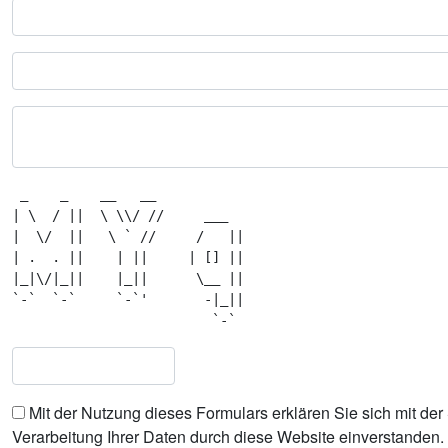
 _    _    __   __            

| \  / ||  \ \\/ //     ___   

|  \/  ||   \ ` //     /   || 

| .  . ||    | ||     | [] || 

|_|\/|_||    |_||      \__ || 

`-`  `-`     `-`'       -|_|| 

Mit der Nutzung dieses Formulars erklären Sie sich mit de
Verarbeitung Ihrer Daten durch diese Website einverstanden