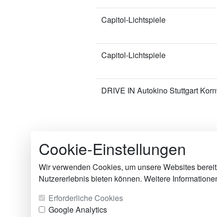
Capitol-Lichtspiele
Capitol-Lichtspiele
DRIVE IN Autokino Stuttgart Kor
Cookie-Einstellungen
Die Kinomakler
© 2005-2026
Spezialagentur für
Wir verwenden Cookies, um unsere Websites bereitz
Torsten Rossow
Nutzererlebnis bieten können. Weitere Information
Kurfürstendamm 105
Erforderliche Cookies
Tel.: +49 (0)30 / 5 
Google Analytics
Fax: +49 (0)30 / 5 