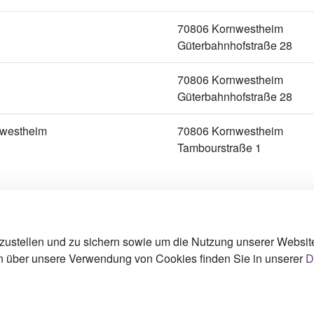
70806 Kornwestheim
Güterbahnhofstraße 28
70806 Kornwestheim
Güterbahnhofstraße 28
nwestheim
70806 Kornwestheim
Tambourstraße 1
Werben in Städten
Berlin
 Kinowerbung
ustellen und zu sichern sowie um die Nutzung unserer Websites
Hamburg
en über unsere Verwendung von Cookies finden Sie in unserer
D
München
, D-10711 Berlin
Köln
32 16-300
Wusterhausen/Dosse
32 16-302