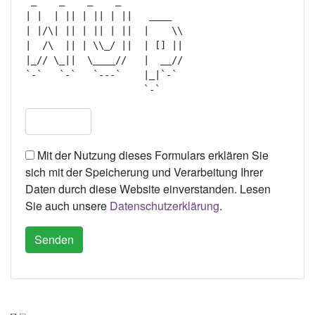
 _    _    _    _             

| |  | || | || | ||   ____    

| |/\| || | || | ||  |    \\  

|  /\  || | \\_/ ||  | [] ||  

|_// \_||  \____//   |  __//  

`-`   `-`   `---`    |_|`-`   

Mit der Nutzung dieses Formulars erklären Sie
sich mit der Speicherung und Verarbeitung Ihrer
Daten durch diese Website einverstanden. Lesen
Sie auch unsere
Datenschutzerklärung
.