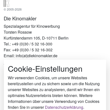
© 2005-2026
Die Kinomakler
Spezialagentur für Kinowerbung
Torsten Rossow
Kurfürstendamm 105, D-10711 Berlin
Tel.: +49 (0)30 / 5 32 16-300
Fax: +49 (0)30 / 5 32 16-302
Email: info(at)diekinomakler.de
Cookie-Einstellungen
Werben in Städten
Berlin
Hamburg
Wir verwenden Cookies, um unsere Websites
München
bereitzustellen und zu sichern sowie um die Nutzung
Köln
unserer Websites zu analysieren, damit wir Ihnen ein
Hof
optimales Nutzererlebnis bieten können. Weitere
Eisenach
Informationen über unsere Verwendung von Cookies
Markneukirchen
finden Sie in unserer
Datenschutzerklärung
.