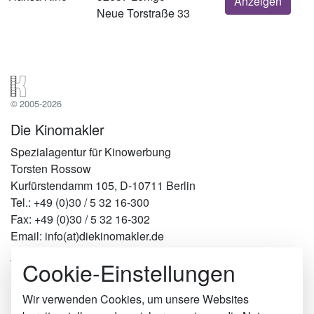
Anzeigen
Neue Torstraße 33
© 2005-2026
Die Kinomakler
Spezialagentur für Kinowerbung
Torsten Rossow
Kurfürstendamm 105, D-10711 Berlin
Tel.: +49 (0)30 / 5 32 16-300
Fax: +49 (0)30 / 5 32 16-302
Email: info(at)diekinomakler.de
Cookie-Einstellungen
Werben in Städten
Berlin
Hamburg
Wir verwenden Cookies, um unsere Websites