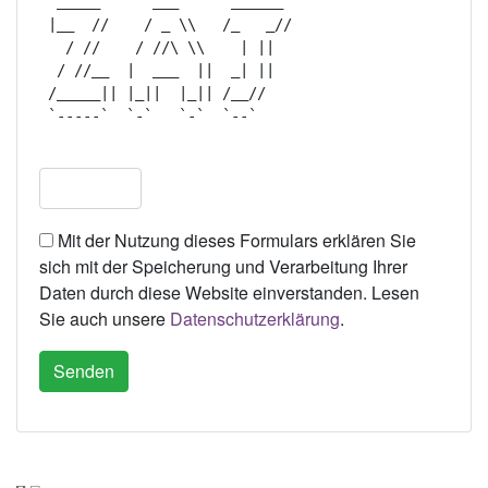
  _____      ___      ______  

 |__  //    / _ \\   /_   _// 

   / //    / //\ \\    | ||   

  / //__  |  ___  ||  _| ||   

 /_____|| |_||  |_|| /__//    

 `-----`  `-`   `-`  `--`     

Mit der Nutzung dieses Formulars erklären Sie
sich mit der Speicherung und Verarbeitung Ihrer
Daten durch diese Website einverstanden. Lesen
Sie auch unsere
Datenschutzerklärung
.