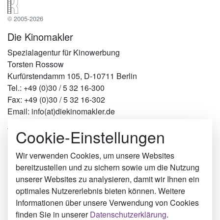
© 2005-2026
Die Kinomakler
Spezialagentur für Kinowerbung
Torsten Rossow
Kurfürstendamm 105, D-10711 Berlin
Tel.: +49 (0)30 / 5 32 16-300
Fax: +49 (0)30 / 5 32 16-302
Email: info(at)diekinomakler.de
Cookie-Einstellungen
Werben in Städten
Berlin
Hamburg
Wir verwenden Cookies, um unsere Websites
München
bereitzustellen und zu sichern sowie um die Nutzung
Köln
unserer Websites zu analysieren, damit wir Ihnen ein
Borken
optimales Nutzererlebnis bieten können. Weitere
Duisburg
Informationen über unsere Verwendung von Cookies
Bargteheide
finden Sie in unserer
Datenschutzerklärung
.