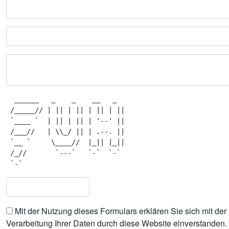
  ______   _    _    __   _   

 /_____// | || | || | || | || 

 `____ `  | || | || | '--' || 

 /___//   | \\_/ || | .--. || 

 `__ `     \____//  |_|| |_|| 

 /_//       `---`   `-`  `-`  

Mit der Nutzung dieses Formulars erklären Sie sich mit de
Verarbeitung Ihrer Daten durch diese Website einverstanden