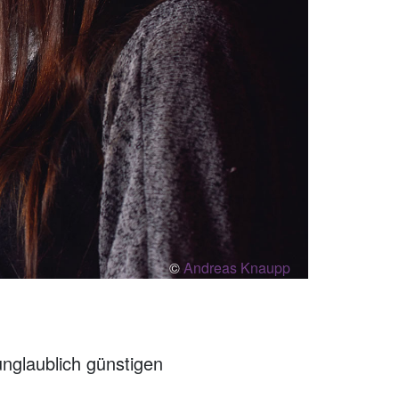
©
Andreas Knaupp
unglaublich günstigen