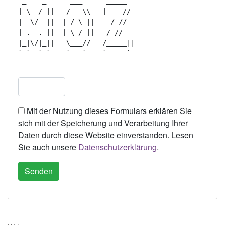
 _    _      ___      _____   

| \  / ||   / _ \\   |__  //  

|  \/  ||  | / \ ||    / //   

| .  . ||  | \_/ ||   / //__  

|_|\/|_||   \___//   /_____|| 

`-`  `-`    `---`    `-----`  

Mit der Nutzung dieses Formulars erklären Sie
sich mit der Speicherung und Verarbeitung Ihrer
Daten durch diese Website einverstanden. Lesen
Sie auch unsere
Datenschutzerklärung
.