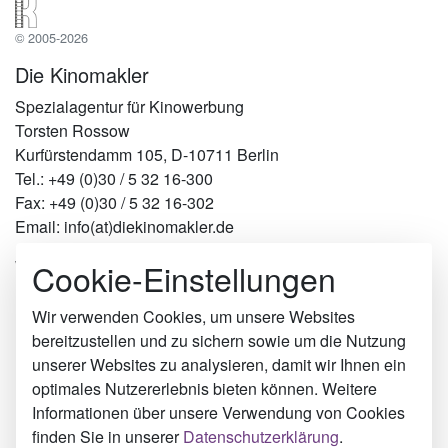
© 2005-2026
Die Kinomakler
Spezialagentur für Kinowerbung
Torsten Rossow
Kurfürstendamm 105, D-10711 Berlin
Tel.: +49 (0)30 / 5 32 16-300
Fax: +49 (0)30 / 5 32 16-302
Email: info(at)diekinomakler.de
Cookie-Einstellungen
Werben in Städten
Berlin
Hamburg
Wir verwenden Cookies, um unsere Websites
München
bereitzustellen und zu sichern sowie um die Nutzung
Köln
unserer Websites zu analysieren, damit wir Ihnen ein
Pirna
optimales Nutzererlebnis bieten können. Weitere
Daun
Informationen über unsere Verwendung von Cookies
Plattling
finden Sie in unserer
Datenschutzerklärung
.