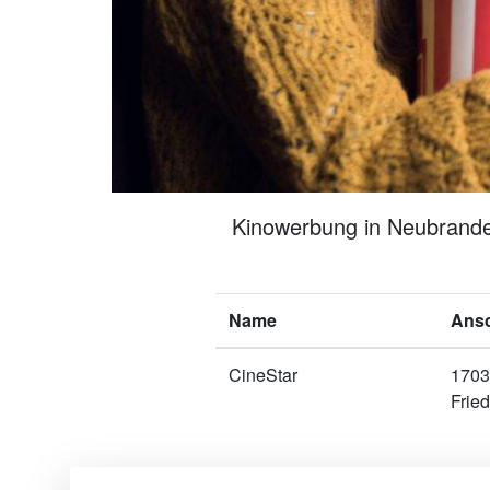
Kinowerbung in Neubranden
Name
Ansc
CineStar
1703
Frie