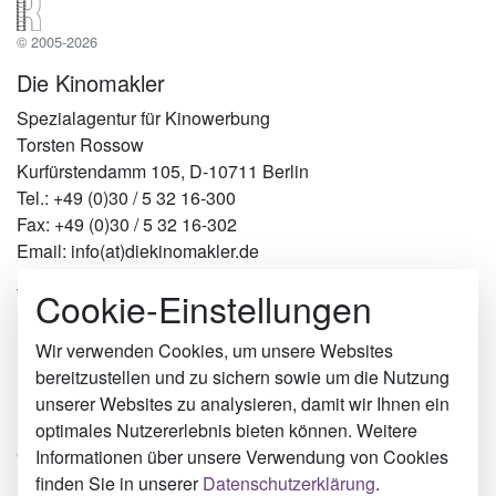
© 2005-2026
Die Kinomakler
Spezialagentur für Kinowerbung
Torsten Rossow
Kurfürstendamm 105, D-10711 Berlin
Tel.: +49 (0)30 / 5 32 16-300
Fax: +49 (0)30 / 5 32 16-302
Email: info(at)diekinomakler.de
Cookie-Einstellungen
Werben in Städten
Berlin
Hamburg
Wir verwenden Cookies, um unsere Websites
München
bereitzustellen und zu sichern sowie um die Nutzung
Köln
unserer Websites zu analysieren, damit wir Ihnen ein
Emden
optimales Nutzererlebnis bieten können. Weitere
Oranienburg
Informationen über unsere Verwendung von Cookies
Nordhausen
finden Sie in unserer
Datenschutzerklärung
.