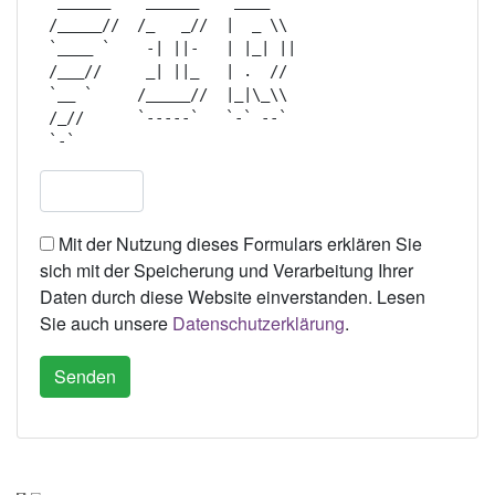
  ______    ______    ____    

 /_____//  /_   _//  |  _ \\  

 `____ `    -| ||-   | |_| || 

 /___//     _| ||_   | .  //  

 `__ `     /_____//  |_|\_\\  

 /_//      `-----`   `-` --`  

Mit der Nutzung dieses Formulars erklären Sie
sich mit der Speicherung und Verarbeitung Ihrer
Daten durch diese Website einverstanden. Lesen
Sie auch unsere
Datenschutzerklärung
.