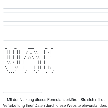
 _    _      ___      _  _   

| || | ||   / _ \\   | \| || 

| || | ||  / //\ \\  |  ' || 

| \\_/ || |  ___  || | .  || 

 \____//  |_||  |_|| |_|\_|| 

  `---`   `-`   `-`  `-` -`  

Mit der Nutzung dieses Formulars erklären Sie sich mit de
Verarbeitung Ihrer Daten durch diese Website einverstanden