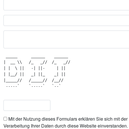
 _____      ______    ______  

|  __ \\   /_   _//  /_   _// 

| |  \ ||   -| ||-     | ||   

| |__/ ||   _| ||_    _| ||   

|_____//   /_____//  /__//    

 -----`    `-----`   `--`     

Mit der Nutzung dieses Formulars erklären Sie sich mit de
Verarbeitung Ihrer Daten durch diese Website einverstanden