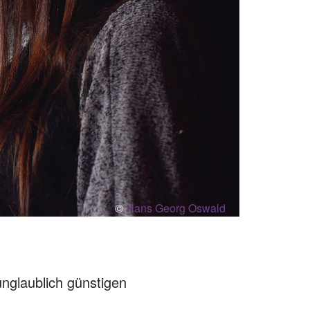
©
Hans Georg Oswald
unglaublich günstigen