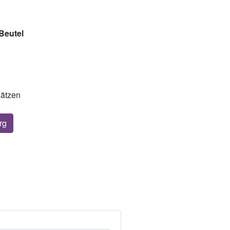
Beutel
lätzen
rg