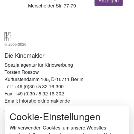
Anzeigen
Merscheider Str. 77-79
© 2005-2026
Die Kinomakler
Spezialagentur für Kinowerbung
Torsten Rossow
Kurfürstendamm 105, D-10711 Berlin
Tel.: +49 (0)30 / 5 32 16-300
Fax: +49 (0)30 / 5 32 16-302
Email: info(at)diekinomakler.de
Cookie-Einstellungen
Werben in Städten
Berlin
Hamburg
Wir verwenden Cookies, um unsere Websites