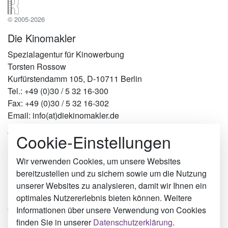
© 2005-2026
Die Kinomakler
Spezialagentur für Kinowerbung
Torsten Rossow
Kurfürstendamm 105, D-10711 Berlin
Tel.: +49 (0)30 / 5 32 16-300
Fax: +49 (0)30 / 5 32 16-302
Email: info(at)diekinomakler.de
Cookie-Einstellungen
Werben in Städten
Berlin
Hamburg
Wir verwenden Cookies, um unsere Websites
München
bereitzustellen und zu sichern sowie um die Nutzung
Köln
unserer Websites zu analysieren, damit wir Ihnen ein
Neckarsulm
optimales Nutzererlebnis bieten können. Weitere
Oranienburg
Informationen über unsere Verwendung von Cookies
Bergen
finden Sie in unserer
Datenschutzerklärung
.