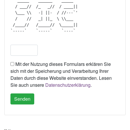
   _____    ______    _____   

  / ___//  /_   _//  / ____|| 

  \___ \\   -| ||-  / //---`' 

  /    //   _| ||_  \ \\___   

 /____//   /_____//  \_____|| 

`-----`    `-----`    `----`  

Mit der Nutzung dieses Formulars erklären Sie
sich mit der Speicherung und Verarbeitung Ihrer
Daten durch diese Website einverstanden. Lesen
Sie auch unsere
Datenschutzerklärung
.