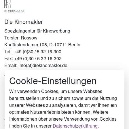
© 2005-2026
Die Kinomakler
Spezialagentur für Kinowerbung
Torsten Rossow
Kurfürstendamm 105, D-10711 Berlin
Tel.: +49 (0)30 / 5 32 16-300
Fax: +49 (0)30 / 5 32 16-302
Email: info(at)diekinomakler.de
Cookie-Einstellungen
Werben in Städten
Berlin
Hamburg
Wir verwenden Cookies, um unsere Websites
München
bereitzustellen und zu sichern sowie um die Nutzung
Köln
unserer Websites zu analysieren, damit wir Ihnen ein
Lüdenscheid
optimales Nutzererlebnis bieten können. Weitere
Juist
Informationen über unsere Verwendung von Cookies
Geldern
finden Sie in unserer
Datenschutzerklärung
.