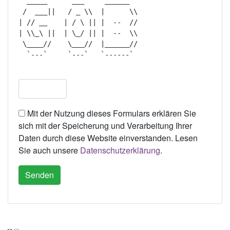
  _____      ___     ______   

 /  ___||   / _ \\  |      \\ 

| // __    | / \ || |  --  // 

| \\_\ ||  | \_/ || |  --  \\ 

 \____//    \___//  |______// 

  `---`     `---`   `------`  

Mit der Nutzung dieses Formulars erklären Sie
sich mit der Speicherung und Verarbeitung Ihrer
Daten durch diese Website einverstanden. Lesen
Sie auch unsere
Datenschutzerklärung
.