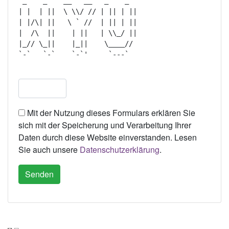
 _    _    __   __   _    _   

| |  | ||  \ \\/ // | || | || 

| |/\| ||   \ ` //  | || | || 

|  /\  ||    | ||   | \\_/ || 

|_// \_||    |_||    \____//  

`-`   `-`    `-`'     `---`   

Mit der Nutzung dieses Formulars erklären Sie
sich mit der Speicherung und Verarbeitung Ihrer
Daten durch diese Website einverstanden. Lesen
Sie auch unsere
Datenschutzerklärung
.