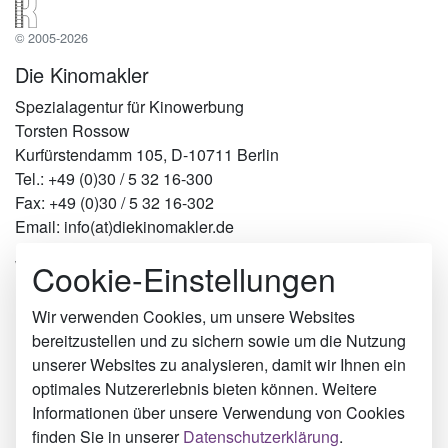
© 2005-2026
Die Kinomakler
Spezialagentur für Kinowerbung
Torsten Rossow
Kurfürstendamm 105, D-10711 Berlin
Tel.: +49 (0)30 / 5 32 16-300
Fax: +49 (0)30 / 5 32 16-302
Email: info(at)diekinomakler.de
Cookie-Einstellungen
Werben in Städten
Berlin
Hamburg
Wir verwenden Cookies, um unsere Websites
München
bereitzustellen und zu sichern sowie um die Nutzung
Köln
unserer Websites zu analysieren, damit wir Ihnen ein
Radevormwald
optimales Nutzererlebnis bieten können. Weitere
Mössingen
Informationen über unsere Verwendung von Cookies
Meitingen
finden Sie in unserer
Datenschutzerklärung
.