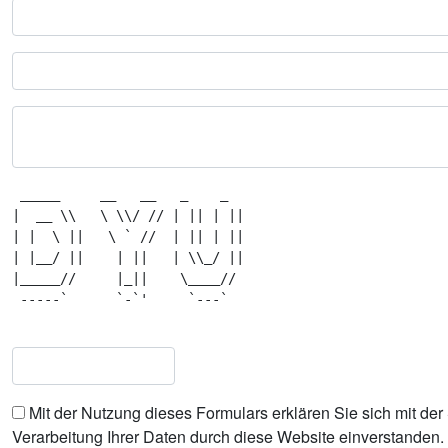
 _____     __   __   _    _   

|  __ \\   \ \\/ // | || | || 

| |  \ ||   \ ` //  | || | || 

| |__/ ||    | ||   | \\_/ || 

|_____//     |_||    \____//  

 -----`      `-`'     `---`   

Mit der Nutzung dieses Formulars erklären Sie sich mit de
Verarbeitung Ihrer Daten durch diese Website einverstanden