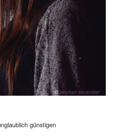
©
peyman escandari
unglaublich günstigen