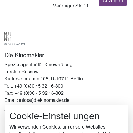
Anzeigen
Marburger Str. 11
© 2005-2026
Die Kinomakler
Spezialagentur für Kinowerbung
Torsten Rossow
Kurfürstendamm 105, D-10711 Berlin
Tel.: +49 (0)30 / 5 32 16-300
Fax: +49 (0)30 / 5 32 16-302
Email: info(at)diekinomakler.de
Cookie-Einstellungen
Werben in Städten
Berlin
Hamburg
Wir verwenden Cookies, um unsere Websites