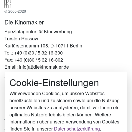
© 2005-2026
Die Kinomakler
Spezialagentur für Kinowerbung
Torsten Rossow
Kurfürstendamm 105, D-10711 Berlin
Tel.: +49 (0)30 / 5 32 16-300
Fax: +49 (0)30 / 5 32 16-302
Email: info(at)diekinomakler.de
Cookie-Einstellungen
Werben in Städten
Berlin
Hamburg
Wir verwenden Cookies, um unsere Websites
München
bereitzustellen und zu sichern sowie um die Nutzung
Köln
unserer Websites zu analysieren, damit wir Ihnen ein
Radevormwald
optimales Nutzererlebnis bieten können. Weitere
Trier
Informationen über unsere Verwendung von Cookies
Juist
finden Sie in unserer
Datenschutzerklärung
.