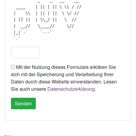
           _    _   __    __  

  ____    | || | || \ \\ / // 

 |    \\  | || | ||  \ \/ //  

 | [] ||  | \\_/ ||   \  //   

 |  __//   \____//     \//    

 |_|`-`     `---`       `     

Mit der Nutzung dieses Formulars erklären Sie
sich mit der Speicherung und Verarbeitung Ihrer
Daten durch diese Website einverstanden. Lesen
Sie auch unsere
Datenschutzerklärung
.