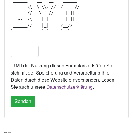
 ______    __   __    ______  

|      \\  \ \\/ //  /_   _// 

|  --  //   \ ` //     | ||   

|  --  \\    | ||     _| ||   

|______//    |_||    /__//    

`------`     `-`'    `--`     

Mit der Nutzung dieses Formulars erklären Sie
sich mit der Speicherung und Verarbeitung Ihrer
Daten durch diese Website einverstanden. Lesen
Sie auch unsere
Datenschutzerklärung
.