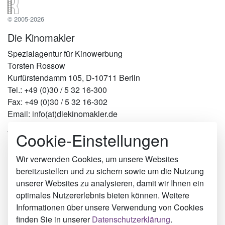
© 2005-2026
Die Kinomakler
Spezialagentur für Kinowerbung
Torsten Rossow
Kurfürstendamm 105, D-10711 Berlin
Tel.: +49 (0)30 / 5 32 16-300
Fax: +49 (0)30 / 5 32 16-302
Email: info(at)diekinomakler.de
Cookie-Einstellungen
Werben in Städten
Berlin
Hamburg
Wir verwenden Cookies, um unsere Websites
München
bereitzustellen und zu sichern sowie um die Nutzung
Köln
unserer Websites zu analysieren, damit wir Ihnen ein
Lennestadt
optimales Nutzererlebnis bieten können. Weitere
Freyung
Informationen über unsere Verwendung von Cookies
Markneukirchen
finden Sie in unserer
Datenschutzerklärung
.