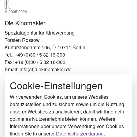
© 2005-2026
Die Kinomakler
Spezialagentur für Kinowerbung
Torsten Rossow
Kurfürstendamm 105, D-10711 Berlin
Tel.: +49 (0)30 / 5 32 16-300
Fax: +49 (0)30 / 5 32 16-302
Email: info(at)diekinomakler.de
Cookie-Einstellungen
Werben in Städten
Berlin
Hamburg
Wir verwenden Cookies, um unsere Websites
München
bereitzustellen und zu sichern sowie um die Nutzung
Köln
unserer Websites zu analysieren, damit wir Ihnen ein
Syke
optimales Nutzererlebnis bieten können. Weitere
Lörrach
Informationen über unsere Verwendung von Cookies
Neubrandenburg
finden Sie in unserer
Datenschutzerklärung
.