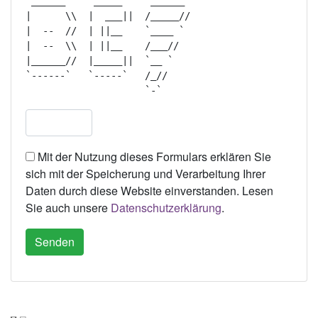
 ______     _____     ______  

|      \\  |  ___||  /_____// 

|  --  //  | ||__    `____ `  

|  --  \\  | ||__    /___//   

|______//  |_____||  `__ `    

`------`   `-----`   /_//     

Mit der Nutzung dieses Formulars erklären Sie
sich mit der Speicherung und Verarbeitung Ihrer
Daten durch diese Website einverstanden. Lesen
Sie auch unsere
Datenschutzerklärung
.