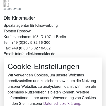
© 2005-2026
Die Kinomakler
Spezialagentur für Kinowerbung
Torsten Rossow
Kurfürstendamm 105, D-10711 Berlin
Tel.: +49 (0)30 / 5 32 16-300
Fax: +49 (0)30 / 5 32 16-302
Email: info(at)diekinomakler.de
Cookie-Einstellungen
Werben in Städten
Berlin
Hamburg
Wir verwenden Cookies, um unsere Websites
München
bereitzustellen und zu sichern sowie um die Nutzung
Köln
unserer Websites zu analysieren, damit wir Ihnen ein
Reutlingen
optimales Nutzererlebnis bieten können. Weitere
Wolfhagen
Informationen über unsere Verwendung von Cookies
Meitingen
finden Sie in unserer
Datenschutzerklärung
.