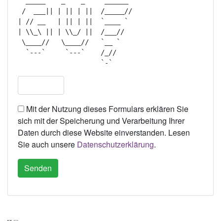
  _____    _    _     ______  

 /  ___|| | || | ||  /_____// 

| // __   | || | ||  `____ `  

| \\_\ || | \\_/ ||  /___//   

 \____//   \____//   `__ `    

  `---`     `---`    /_//     

Mit der Nutzung dieses Formulars erklären Sie
sich mit der Speicherung und Verarbeitung Ihrer
Daten durch diese Website einverstanden. Lesen
Sie auch unsere
Datenschutzerklärung
.