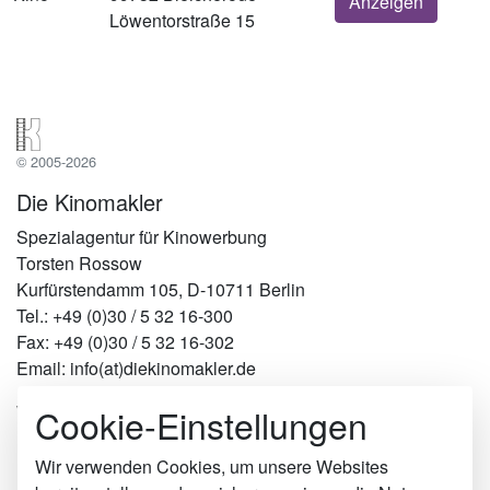
Anzeigen
Löwentorstraße 15
© 2005-2026
Die Kinomakler
Spezialagentur für Kinowerbung
Torsten Rossow
Kurfürstendamm 105, D-10711 Berlin
Tel.: +49 (0)30 / 5 32 16-300
Fax: +49 (0)30 / 5 32 16-302
Email: info(at)diekinomakler.de
Cookie-Einstellungen
Werben in Städten
Berlin
Hamburg
Wir verwenden Cookies, um unsere Websites