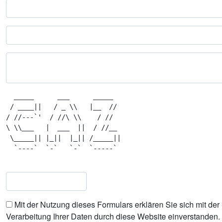
  _____      ___      _____   

 / ____||   / _ \\   |__  //  

/ //---`'  / //\ \\    / //   

\ \\___   |  ___  ||  / //__  

 \_____|| |_||  |_|| /_____|| 

  `----`  `-`   `-`  `-----`  

Mit der Nutzung dieses Formulars erklären Sie sich mit de
Verarbeitung Ihrer Daten durch diese Website einverstanden