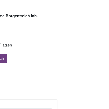
ma Borgentreich Inh.
Plätzen
ich