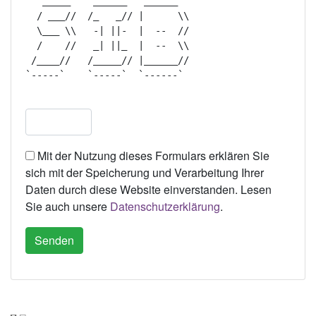
   _____    ______   ______   

  / ___//  /_   _// |      \\ 

  \___ \\   -| ||-  |  --  // 

  /    //   _| ||_  |  --  \\ 

 /____//   /_____// |______// 

`-----`    `-----`  `------`  

Mit der Nutzung dieses Formulars erklären Sie
sich mit der Speicherung und Verarbeitung Ihrer
Daten durch diese Website einverstanden. Lesen
Sie auch unsere
Datenschutzerklärung
.