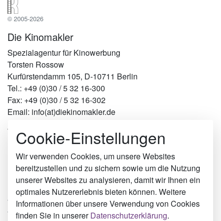
© 2005-2026
Die Kinomakler
Spezialagentur für Kinowerbung
Torsten Rossow
Kurfürstendamm 105, D-10711 Berlin
Tel.: +49 (0)30 / 5 32 16-300
Fax: +49 (0)30 / 5 32 16-302
Email: info(at)diekinomakler.de
Cookie-Einstellungen
Werben in Städten
Berlin
Hamburg
Wir verwenden Cookies, um unsere Websites
München
bereitzustellen und zu sichern sowie um die Nutzung
Köln
unserer Websites zu analysieren, damit wir Ihnen ein
Hilden
optimales Nutzererlebnis bieten können. Weitere
Wiesbaden
Informationen über unsere Verwendung von Cookies
Templin
finden Sie in unserer
Datenschutzerklärung
.