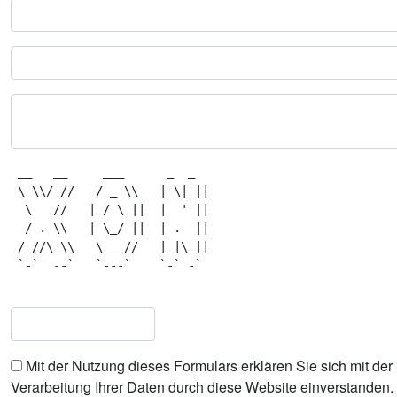
 __   __     ___      _  _   

 \ \\/ //   / _ \\   | \| || 

  \   //   | / \ ||  |  ' || 

  / . \\   | \_/ ||  | .  || 

 /_//\_\\   \___//   |_|\_|| 

 `-`  --`   `---`    `-` -`  

Mit der Nutzung dieses Formulars erklären Sie sich mit de
Verarbeitung Ihrer Daten durch diese Website einverstanden