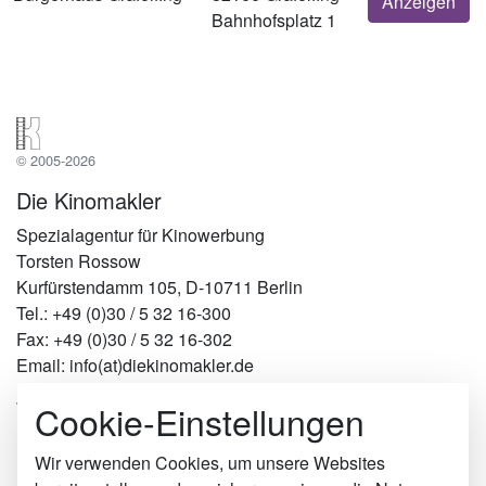
Anzeigen
Bahnhofsplatz 1
© 2005-2026
Die Kinomakler
Spezialagentur für Kinowerbung
Torsten Rossow
Kurfürstendamm 105, D-10711 Berlin
Tel.: +49 (0)30 / 5 32 16-300
Fax: +49 (0)30 / 5 32 16-302
Email: info(at)diekinomakler.de
Cookie-Einstellungen
Werben in Städten
Berlin
Hamburg
Wir verwenden Cookies, um unsere Websites