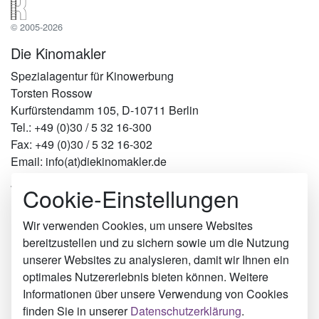
© 2005-2026
Die Kinomakler
Spezialagentur für Kinowerbung
Torsten Rossow
Kurfürstendamm 105, D-10711 Berlin
Tel.: +49 (0)30 / 5 32 16-300
Fax: +49 (0)30 / 5 32 16-302
Email: info(at)diekinomakler.de
Cookie-Einstellungen
Werben in Städten
Berlin
Hamburg
Wir verwenden Cookies, um unsere Websites
München
bereitzustellen und zu sichern sowie um die Nutzung
Köln
unserer Websites zu analysieren, damit wir Ihnen ein
Lübben (Spreewald)
optimales Nutzererlebnis bieten können. Weitere
Kiel
Informationen über unsere Verwendung von Cookies
Markneukirchen
finden Sie in unserer
Datenschutzerklärung
.