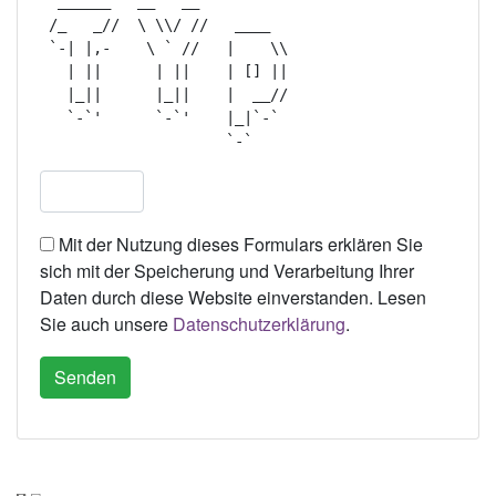
  ______   __   __            

 /_   _//  \ \\/ //   ____    

 `-| |,-    \ ` //   |    \\  

   | ||      | ||    | [] ||  

   |_||      |_||    |  __//  

   `-`'      `-`'    |_|`-`   

Mit der Nutzung dieses Formulars erklären Sie
sich mit der Speicherung und Verarbeitung Ihrer
Daten durch diese Website einverstanden. Lesen
Sie auch unsere
Datenschutzerklärung
.