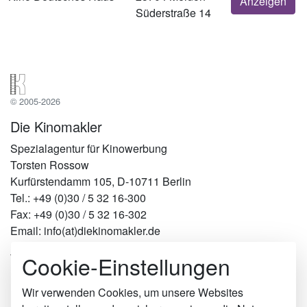
Anzeigen
Süderstraße 14
© 2005-2026
Die Kinomakler
Spezialagentur für Kinowerbung
Torsten Rossow
Kurfürstendamm 105, D-10711 Berlin
Tel.: +49 (0)30 / 5 32 16-300
Fax: +49 (0)30 / 5 32 16-302
Email: info(at)diekinomakler.de
Cookie-Einstellungen
Werben in Städten
Berlin
Hamburg
Wir verwenden Cookies, um unsere Websites