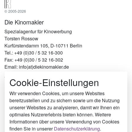
© 2005-2026
Die Kinomakler
Spezialagentur für Kinowerbung
Torsten Rossow
Kurfürstendamm 105, D-10711 Berlin
Tel.: +49 (0)30 / 5 32 16-300
Fax: +49 (0)30 / 5 32 16-302
Email: info(at)diekinomakler.de
Cookie-Einstellungen
Werben in Städten
Berlin
Hamburg
Wir verwenden Cookies, um unsere Websites
München
bereitzustellen und zu sichern sowie um die Nutzung
Köln
unserer Websites zu analysieren, damit wir Ihnen ein
Kronberg im Taunus
optimales Nutzererlebnis bieten können. Weitere
Moers
Informationen über unsere Verwendung von Cookies
Hoppstädten-Weiersbach
finden Sie in unserer
Datenschutzerklärung
.