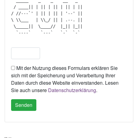
  _____    _    _    __   _   

 / ____|| | || | || | || | || 

/ //---`' | || | || | '--' || 

\ \\___   | \\_/ || | .--. || 

 \_____||  \____//  |_|| |_|| 

  `----`    `---`   `-`  `-`  

Mit der Nutzung dieses Formulars erklären Sie
sich mit der Speicherung und Verarbeitung Ihrer
Daten durch diese Website einverstanden. Lesen
Sie auch unsere
Datenschutzerklärung
.