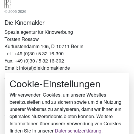
© 2005-2026
Die Kinomakler
Spezialagentur für Kinowerbung
Torsten Rossow
Kurfürstendamm 105, D-10711 Berlin
Tel.: +49 (0)30 / 5 32 16-300
Fax: +49 (0)30 / 5 32 16-302
Email: info(at)diekinomakler.de
Cookie-Einstellungen
Werben in Städten
Berlin
Hamburg
Wir verwenden Cookies, um unsere Websites
München
bereitzustellen und zu sichern sowie um die Nutzung
Köln
unserer Websites zu analysieren, damit wir Ihnen ein
Gummersbach
optimales Nutzererlebnis bieten können. Weitere
Büdingen
Informationen über unsere Verwendung von Cookies
Rödermark
finden Sie in unserer
Datenschutzerklärung
.