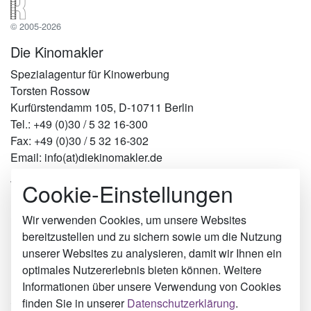
© 2005-2026
Die Kinomakler
Spezialagentur für Kinowerbung
Torsten Rossow
Kurfürstendamm 105, D-10711 Berlin
Tel.: +49 (0)30 / 5 32 16-300
Fax: +49 (0)30 / 5 32 16-302
Email: info(at)diekinomakler.de
Cookie-Einstellungen
Werben in Städten
Berlin
Hamburg
Wir verwenden Cookies, um unsere Websites
München
bereitzustellen und zu sichern sowie um die Nutzung
Köln
unserer Websites zu analysieren, damit wir Ihnen ein
Rudersberg
optimales Nutzererlebnis bieten können. Weitere
Karben
Informationen über unsere Verwendung von Cookies
Schleiz
finden Sie in unserer
Datenschutzerklärung
.