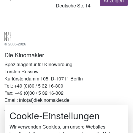
Anzeigen
Deutsche Str. 14
© 2005-2026
Die Kinomakler
Spezialagentur für Kinowerbung
Torsten Rossow
Kurfürstendamm 105, D-10711 Berlin
Tel.: +49 (0)30 / 5 32 16-300
Fax: +49 (0)30 / 5 32 16-302
Email: info(at)diekinomakler.de
Cookie-Einstellungen
Werben in Städten
Berlin
Hamburg
Wir verwenden Cookies, um unsere Websites