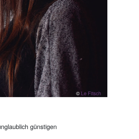
©
Le Fitsch
unglaublich günstigen