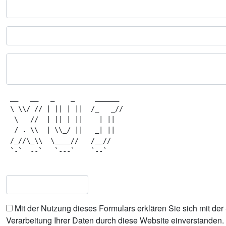
 __   __   _    _     ______  

 \ \\/ // | || | ||  /_   _// 

  \   //  | || | ||    | ||   

  / . \\  | \\_/ ||   _| ||   

 /_//\_\\  \____//   /__//    

 `-`  --`   `---`    `--`     

Mit der Nutzung dieses Formulars erklären Sie sich mit de
Verarbeitung Ihrer Daten durch diese Website einverstanden