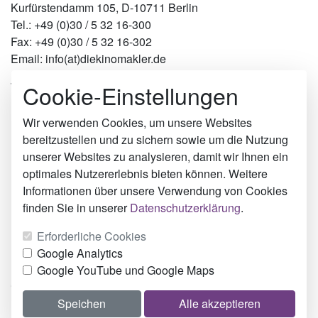
Kurfürstendamm 105, D-10711 Berlin
Tel.: +49 (0)30 / 5 32 16-300
Fax: +49 (0)30 / 5 32 16-302
Email: info(at)diekinomakler.de
Cookie-Einstellungen
Werben in Städten
Berlin
Hamburg
Wir verwenden Cookies, um unsere Websites
München
bereitzustellen und zu sichern sowie um die Nutzung
Köln
unserer Websites zu analysieren, damit wir Ihnen ein
Hillesheim
optimales Nutzererlebnis bieten können. Weitere
Einbeck
Informationen über unsere Verwendung von Cookies
Hoyerswerda
finden Sie in unserer
Datenschutzerklärung
.
Über uns
Erforderliche Cookies
Impressum
Google Analytics
Datenschutz
Google YouTube und Google Maps
Cookie-Einstellungen
Speichen
Alle akzeptieren